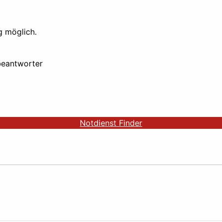
 möglich.
beantworter
Notdienst Finder